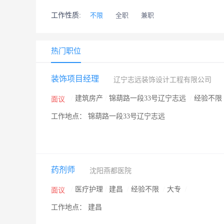
工作性质:
不限
全职
兼职
热门职位
装饰项目经理
辽宁志远装饰设计工程有限公司
/
建筑房产
/
锦葫路一段33号辽宁志远
/
经验不限
面议
工作地点： 锦葫路一段33号辽宁志远
药剂师
沈阳燕都医院
/
医疗护理
/
建昌
/
经验不限
/
大专
/
面议
工作地点： 建昌