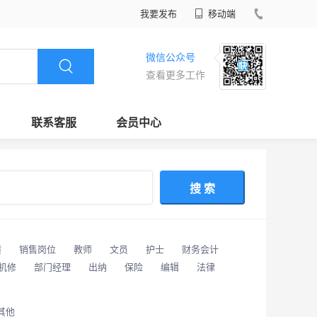
我要发布
移动端
微信公众号
查看更多工作
联系客服
会员中心
搜 索
潢
销售岗位
教师
文员
护士
财务会计
/机修
部门经理
出纳
保险
编辑
法律
其他