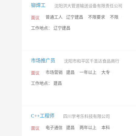
铆焊工
沈阳洪大管道输送设备有限责任公司
/
普通工人
/
辽宁建昌
/
不限要求
/
不限
/
面议
工作地点： 辽宁建昌
市场推广员
沈阳市和平区千圣达食品商行
/
市场营销
/
建昌
/
一年以上
/
大专
/
面议
工作地点： 建昌
C++工程师
四川学考乐科技有限公司
/
电子通信
/
建昌
/
两年以上
/
本科
/
面议