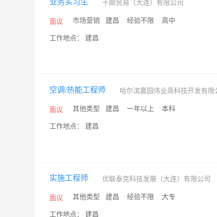
业务实习生
十顺贸易（大连）有限公司
/
市场营销
/
建昌
/
经验不限
/
高中
/
面议
工作地点： 建昌
空调/热能工程师
哈尔滨嘉园伟业高科技开发有限
/
其他类型
/
建昌
/
一年以上
/
本科
/
面议
工作地点： 建昌
实施工程师
优联泰克科技发展（大连）有限公司
/
其他类型
/
建昌
/
经验不限
/
大专
/
面议
工作地点： 建昌