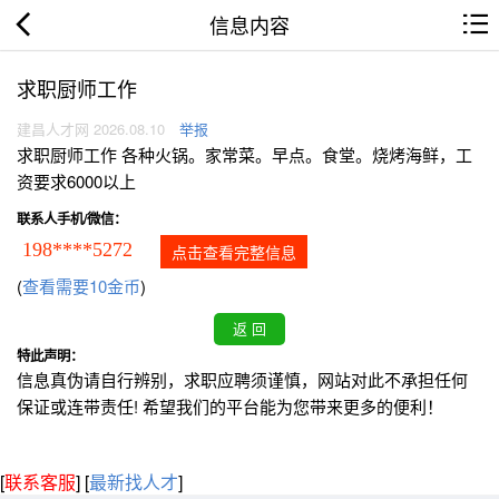
信息内容
求职厨师工作
建昌人才网 2026.08.10
举报
求职厨师工作 各种火锅。家常菜。早点。食堂。烧烤海鲜，工
资要求6000以上
联系人手机/微信：
198****5272
点击查看完整信息
(
查看需要10金币
)
特此声明：
信息真伪请自行辨别，求职应聘须谨慎，网站对此不承担任何
保证或连带责任! 希望我们的平台能为您带来更多的便利！
[
联系客服
]
[
最新找人才
]